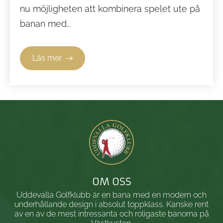
nu möjligheten att kombinera spelet ute på
banan med…
Läs mer
OM OSS
Uddevalla Golfklubb är en bana med en modern och
underhållande design i absolut toppklass. Kanske rent
av en av de mest intressanta och roligaste banorna på