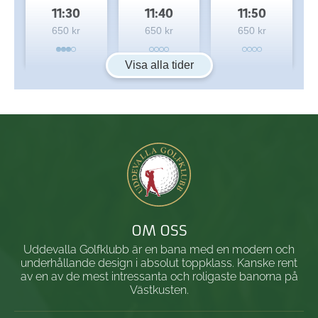
11:30
11:40
11:50
650 kr
650 kr
650 kr
Visa alla tider
OM OSS
Uddevalla Golfklubb är en bana med en modern och
underhållande design i absolut toppklass. Kanske rent
av en av de mest intressanta och roligaste banorna på
Västkusten.