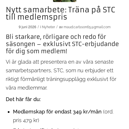
Nytt samarbete: Träna på STC
till medlemspris
/
/
9 juni 2026
i
av
Nyheter
maud.carlsson65@gmail.com
Bli starkare, rörligare och redo för
säsongen – exklusivt STC-erbjudande
för dig som medlem!
Vi är glada att presentera en av våra senaste
samarbetspartners, STC, som nu erbjuder ett
riktigt förmånligt träningsupplägg exklusivt för
våra medlemmar.
Det här får du:
Medlemskap för endast 349 kr/mån
(ord.
pris 479 kr)