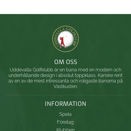
OM OSS
Uddevalla Golfklubb är en bana med en modern och
underhållande design i absolut toppklass. Kanske rent
av en av de mest intressanta och roligaste banorna på
Västkusten.
INFORMATION
Spela
Företag
Klubben