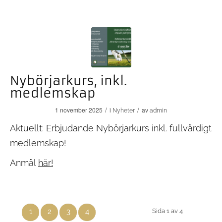
Nybörjarkurs, inkl.
medlemskap
/
/
1 november 2025
i
av
Nyheter
admin
Aktuellt: Erbjudande Nybörjarkurs inkl. fullvärdigt
medlemskap!
Anmäl
här!
1
2
3
4
Sida 1 av 4