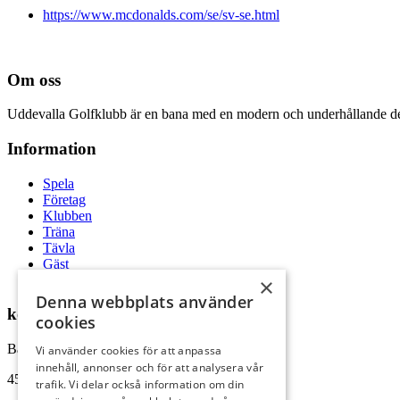
https://www.mcdonalds.com/se/sv-se.html
Om oss
Uddevalla Golfklubb är en bana med en modern och underhållande desi
Information
Spela
Företag
Klubben
Träna
Tävla
Gäst
Medlem
×
Denna webbplats använder
kontakta oss
cookies
Bången 310
Vi använder cookies för att anpassa
innehåll, annonser och för att analysera vår
451 94 Uddevalla
trafik. Vi delar också information om din