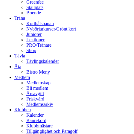
Greenfee
Ställplats
Boende
Träna
Korthålsbanan
Nybörjarkurser/Grönt kort
Juniorer
Lektioner
PRO/Tränare
Shop
Tävla
Tävlingskalender
Äta
Bistro Meny
Medlem
Medlemskap
Bli medlem
Årsavgift
Friskvård
Medlemsarkiv
Klubben
Kalender
Banrekord
Klubbmästare
Tillgänglighet och Paragolf