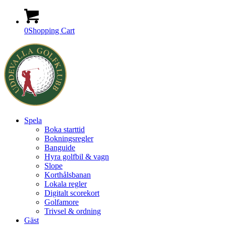
0
Shopping Cart
Spela
Boka starttid
Bokningsregler
Banguide
Hyra golfbil & vagn
Slope
Korthålsbanan
Lokala regler
Digitalt scorekort
Golfamore
Trivsel & ordning
Gäst