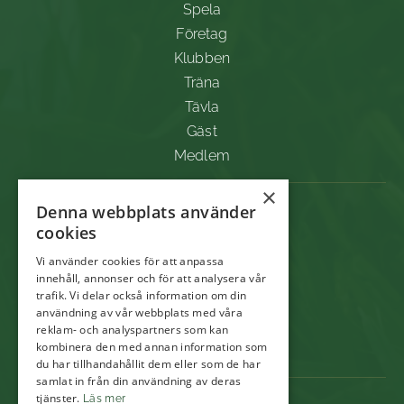
Spela
Företag
Klubben
Träna
Tävla
Gäst
Medlem
×
KONTAKTA OSS
Denna webbplats använder
cookies
Bången 310
451 94 Uddevalla
Vi använder cookies för att anpassa
innehåll, annonser och för att analysera vår
0522-82501
trafik. Vi delar också information om din
användning av vår webbplats med våra
info@uddevallagk.se
reklam- och analyspartners som kan
ekonomi@uddevallagk.se
kombinera den med annan information som
du har tillhandahållit dem eller som de har
samlat in från din användning av deras
tjänster.
Läs mer
BETALA