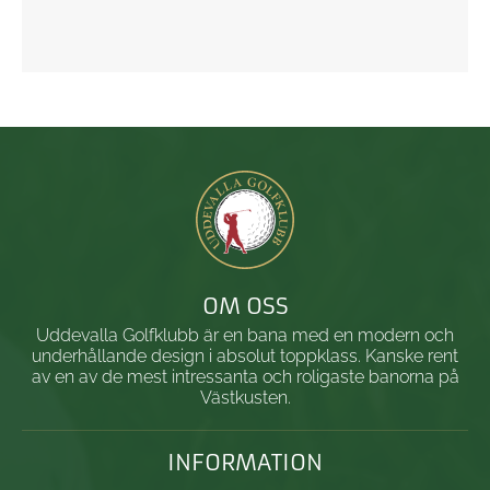
OM OSS
Uddevalla Golfklubb är en bana med en modern och
underhållande design i absolut toppklass. Kanske rent
av en av de mest intressanta och roligaste banorna på
Västkusten.
INFORMATION