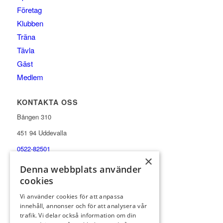
Företag
Klubben
Träna
Tävla
Gäst
Medlem
KONTAKTA OSS
Bången 310
451 94 Uddevalla
0522-82501
×
info@uddevallagk.se
Denna webbplats använder
cookies
ekonomi@uddevallagk.se
Vi använder cookies för att anpassa
innehåll, annonser och för att analysera vår
trafik. Vi delar också information om din