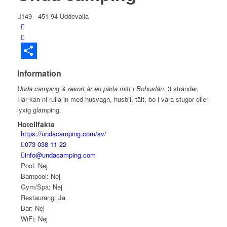
149 - 451 94 Uddevalla
Dela
Information
Unda camping & resort är en pärla mitt i Bohuslän
. 3 stränder,
Här kan ni rulla in med husvagn, husbil, tält, bo i våra stugor eller
lyxig glamping.
Hotellfakta
https://undacamping.com/sv/
073 038 11 22
info@undacamping.com
Pool: Nej
Barnpool: Nej
Gym/Spa: Nej
Restaurang: Ja
Bar: Nej
WiFi: Nej