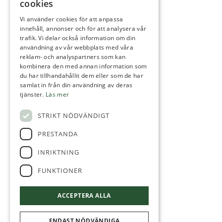
cookies
info@uddevallagk.se
Vi använder cookies för att anpassa
innehåll, annonser och för att analysera vår
ekonomi@uddevallagk.se
trafik. Vi delar också information om din
användning av vår webbplats med våra
reklam- och analyspartners som kan
kombinera den med annan information som
du har tillhandahållit dem eller som de har
BETALA
samlat in från din användning av deras
tjänster.
Läs mer
Min golf
Swish: 123-614 13 37
STRIKT NÖDVÄNDIGT
Bankgiro: 5383-0493
PRESTANDA
INRIKTNING
FUNKTIONER
FÖLJ OSS
ACCEPTERA ALLA
ENDAST NÖDVÄNDIGA