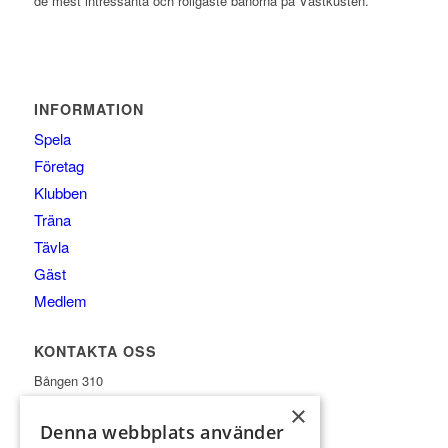
de mest intressanta och roligaste banorna på Västkusten.
INFORMATION
Spela
Företag
Klubben
Träna
Tävla
Gäst
Medlem
KONTAKTA OSS
Bången 310
×
451 94 Uddevalla
Denna webbplats använder
0522-82501